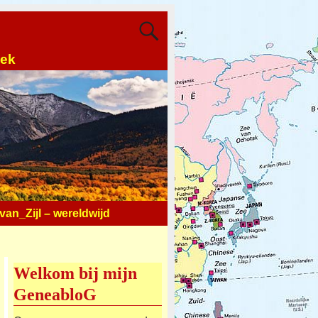
oek
an_Zijl – wereldwijd
Welkom bij mijn
GeneabloG