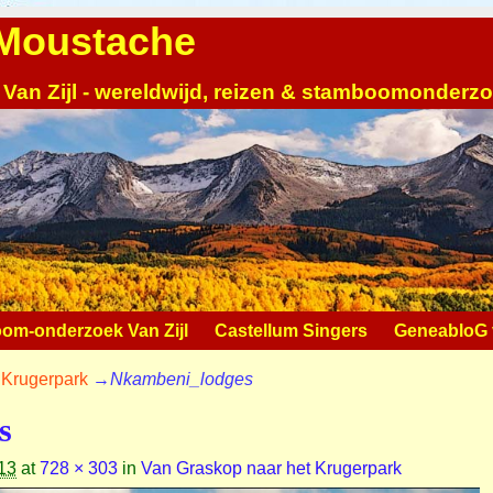
| Moustache
 Van Zijl - wereldwijd, reizen & stamboomonderz
om-onderzoek Van Zijl
Castellum Singers
GeneabloG v
 Krugerpark
→
Nkambeni_lodges
s
13
at
728 × 303
in
Van Graskop naar het Krugerpark