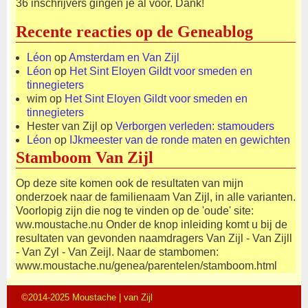
36 inschrijvers gingen je al voor. Dank!
Recente reacties op de Geneablog
Léon
op
Amsterdam en Van Zijl
Léon
op
Het Sint Eloyen Gildt voor smeden en
tinnegieters
wim
op
Het Sint Eloyen Gildt voor smeden en
tinnegieters
Hester van Zijl
op
Verborgen verleden: stamouders
Léon
op
IJkmeester van de ronde maten en gewichten
Stamboom Van Zijl
Op deze site komen ook de resultaten van mijn
onderzoek naar de familienaam Van Zijl, in alle varianten.
Voorlopig zijn die nog te vinden op de 'oude' site:
ww.moustache.nu Onder de knop inleiding komt u bij de
resultaten van gevonden naamdragers Van Zijl - Van Zijll
- Van Zyl - Van Zeijl. Naar de stambomen:
www.moustache.nu/genea/parentelen/stamboom.html
©2014-2025 Moustache | van Zijl