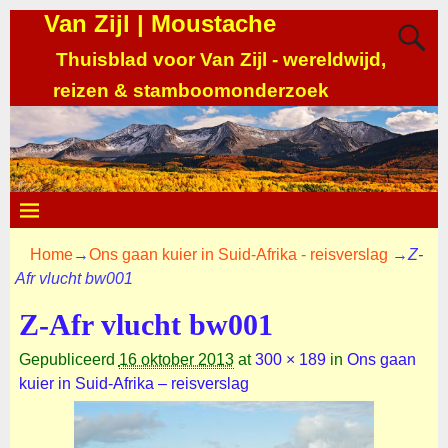
Van Zijl | Moustache
Thuisblad voor Van Zijl - wereldwijd,
reizen & stamboomonderzoek
Home
→
Ons gaan kuier in Suid-Afrika - reisverslag
→
Z-
Afr vlucht bw001
Z-Afr vlucht bw001
Gepubliceerd
16 oktober 2013
at
300 × 189
in
Ons gaan
kuier in Suid-Afrika – reisverslag