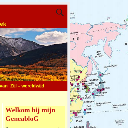
oek
an_Zijl – wereldwijd
Welkom bij mijn
GeneabloG