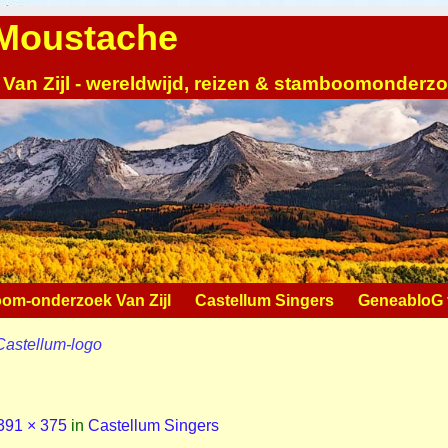
| Moustache
 Van Zijl - wereldwijd, reizen & stamboomonderz
om-onderzoek Van Zijl
Castellum Singers
GeneabloG v
Castellum-logo
391 × 375
in
Castellum Singers