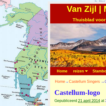
Van Zijl 
Thuisblad voor
Home
reizen
Stambo
Home
→
Castellum Singers
→
Castellum-logo
Gepubliceerd
21 april 2014
at