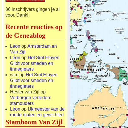
36 inschrijvers gingen je al
voor. Dank!
Recente reacties op
de Geneablog
Léon
op
Amsterdam en
Van Zijl
Léon
op
Het Sint Eloyen
Gildt voor smeden en
tinnegieters
wim
op
Het Sint Eloyen
Gildt voor smeden en
tinnegieters
Hester van Zijl
op
Verborgen verleden:
stamouders
Léon
op
IJkmeester van de
ronde maten en gewichten
Stamboom Van Zijl