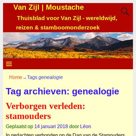
Van Zijl | Moustache
Thuisblad voor Van Zijl - wereldwijd,
reizen & stamboomonderzoek
Home
→Tags
genealogie
Tag archieven:
genealogie
Verborgen verleden:
stamouders
Geplaatst op
14 januari 2018
door
Léon
In gedachten verbonden op de Dag van de Stamouders