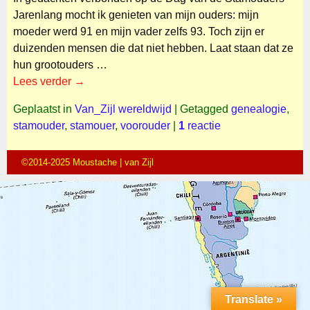
Jarenlang mocht ik genieten van mijn ouders: mijn
moeder werd 91 en mijn vader zelfs 93. Toch zijn er
duizenden mensen die dat niet hebben. Laat staan dat ze
hun grootouders
…
Lees verder →
Geplaatst in
Van_Zijl wereldwijd
|
Getagged
genealogie
,
stamouder
,
stamouer
,
voorouder
|
1
reactie
©2014-2025 Moustache | van Zijl
Translate »