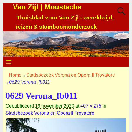
Van Zijl | Moustache
Thuisblad voor Van Zijl - wereldwijd,
reizen & stamboomonderzoek
Home
→
Stadsbezoek Verona en Opera Il Trovatore
→
0629 Verona_fb011
0629 Verona_fb011
Gepubliceerd
19 november 2020
at
407 × 275
in
Stadsbezoek Verona en Opera Il Trovatore