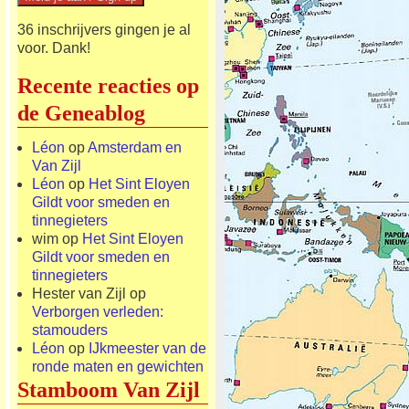
36 inschrijvers gingen je al
voor. Dank!
Recente reacties op
de Geneablog
Léon
op
Amsterdam en
Van Zijl
Léon
op
Het Sint Eloyen
Gildt voor smeden en
tinnegieters
wim
op
Het Sint Eloyen
Gildt voor smeden en
tinnegieters
Hester van Zijl
op
Verborgen verleden:
stamouders
Léon
op
IJkmeester van de
ronde maten en gewichten
Stamboom Van Zijl