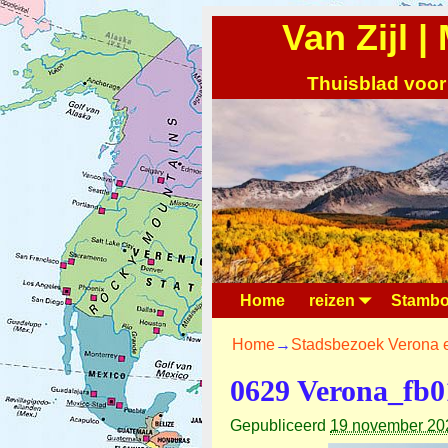
Van Zijl 
Thuisblad voor
Home
reizen
Stambo
Home
→
Stadsbezoek Verona e
0629 Verona_fb0
Gepubliceerd
19 november 20