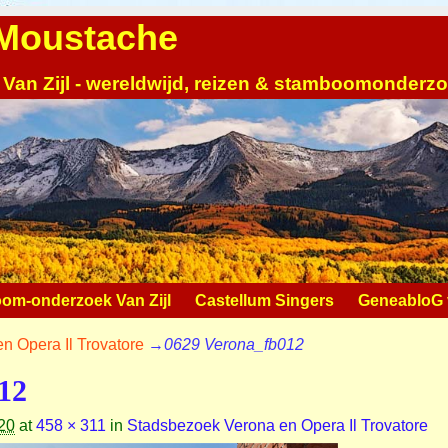
| Moustache
 Van Zijl - wereldwijd, reizen & stamboomonderz
om-onderzoek Van Zijl
Castellum Singers
GeneabloG v
n Opera Il Trovatore
→
0629 Verona_fb012
12
20
at
458 × 311
in
Stadsbezoek Verona en Opera Il Trovatore