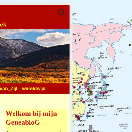
oek
an_Zijl – wereldwijd
Welkom bij mijn
GeneabloG