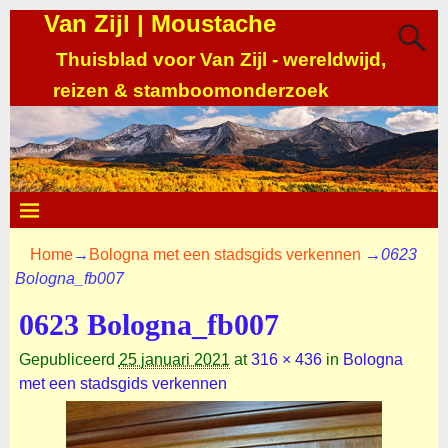
Van Zijl | Moustache
Thuisblad voor Van Zijl - wereldwijd,
reizen & stamboomonderzoek
Home
→
Bologna met een stadsgids verkennen
→
0623
Bologna_fb007
0623 Bologna_fb007
Gepubliceerd
25 januari 2021
at
316 × 436
in
Bologna
met een stadsgids verkennen