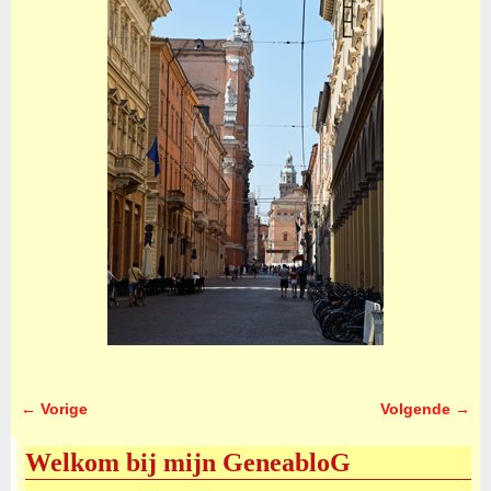
← Vorige
Volgende →
Afbeeldingsnavigatie
Welkom bij mijn GeneabloG