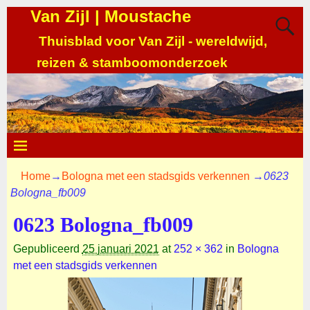
Van Zijl | Moustache
Thuisblad voor Van Zijl - wereldwijd,
reizen & stamboomonderzoek
Home
→
Bologna met een stadsgids verkennen
→
0623
Bologna_fb009
0623 Bologna_fb009
Gepubliceerd
25 januari 2021
at
252 × 362
in
Bologna
met een stadsgids verkennen